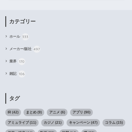
カテゴリー
333
ホール
497
メーカー/販社
170
業界
106
雑記
タグ
IR
(42)
まとめ
(9)
アニメ
(6)
アプリ
(90)
アミュライブ
(11)
カジノ
(21)
キャンペーン
(47)
コラム
(15)