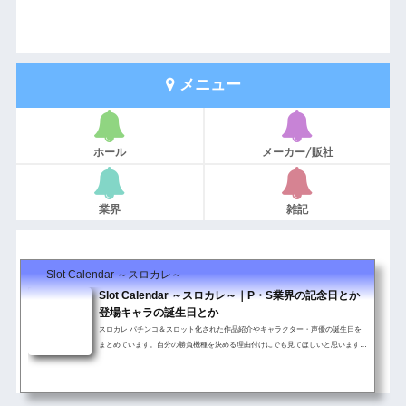
メニュー
ホール
メーカー/販社
業界
雑記
Slot Calendar ～スロカレ～
Slot Calendar ～スロカレ～｜P・S業界の記念日とか
登場キャラの誕生日とか
スロカレ パチンコ＆スロット化された作品紹介やキャラクター・声優の誕生日を
まとめています。自分の勝負機種を決める理由付けにでも見てほしいと思います。
その他パチンコ＆スロットに関連した記念日・イベント情報も随時更新していま ...