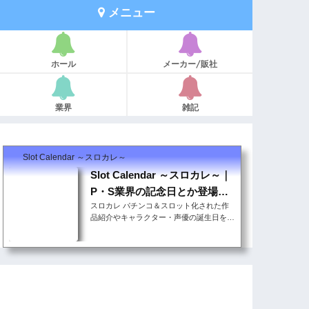
メニュー
ホール
メーカー/販社
業界
雑記
Slot Calendar ～スロカレ～
Slot Calendar ～スロカレ～｜
P・S業界の記念日とか登場キ
スロカレ パチンコ＆スロット化された作
ャラの誕生日とか
品紹介やキャラクター・声優の誕生日をま
とめています。自分の勝負機種を決める理
由付けにでも見てほしいと思います。その
他パチンコ＆スロットに関連した記念日・
イベント情報も随時更新していま ...