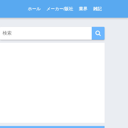
ホール
メーカー/販社
業界
雑記