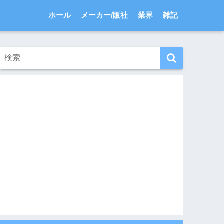
ホール
メーカー/販社
業界
雑記