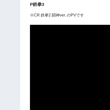
P鉄拳3
※CR 鉄拳2 闘神ver. のPVです