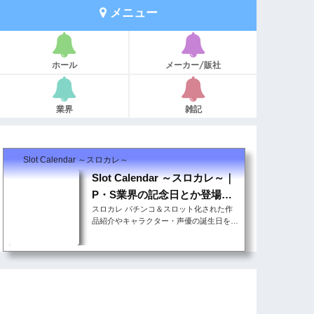
メニュー
ホール
メーカー/販社
業界
雑記
Slot Calendar ～スロカレ～
Slot Calendar ～スロカレ～｜
P・S業界の記念日とか登場キ
スロカレ パチンコ＆スロット化された作
ャラの誕生日とか
品紹介やキャラクター・声優の誕生日をま
とめています。自分の勝負機種を決める理
由付けにでも見てほしいと思います。その
他パチンコ＆スロットに関連した記念日・
イベント情報も随時更新していま ...