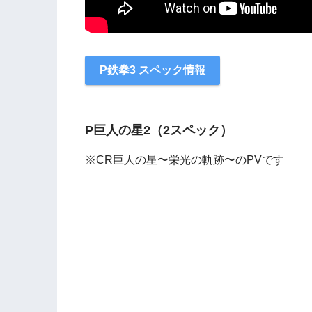
P鉄拳3 スペック情報
P巨人の星2（2スペック）
※CR巨人の星〜栄光の軌跡〜のPVです