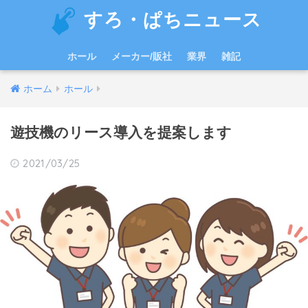
すろ・ぱちニュース
ホール
メーカー/販社
業界
雑記
ホーム
ホール
遊技機のリース導入を提案します
2021/03/25