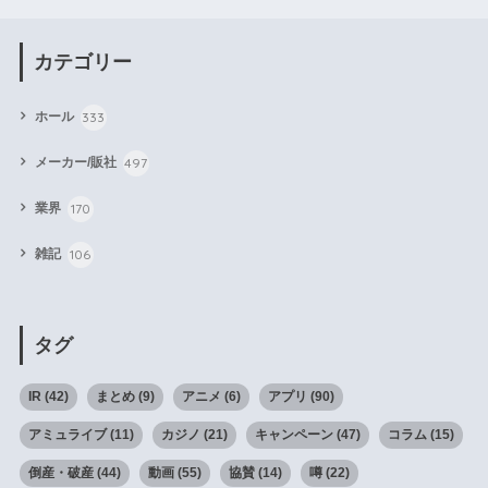
カテゴリー
333
ホール
497
メーカー/販社
170
業界
106
雑記
タグ
IR
(42)
まとめ
(9)
アニメ
(6)
アプリ
(90)
アミュライブ
(11)
カジノ
(21)
キャンペーン
(47)
コラム
(15)
倒産・破産
(44)
動画
(55)
協賛
(14)
噂
(22)