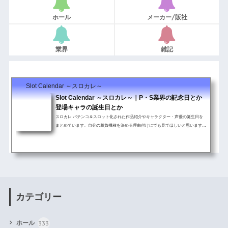
ホール
メーカー/販社
業界
雑記
Slot Calendar ～スロカレ～
Slot Calendar ～スロカレ～｜P・S業界の記念日とか
登場キャラの誕生日とか
スロカレ パチンコ＆スロット化された作品紹介やキャラクター・声優の誕生日を
まとめています。自分の勝負機種を決める理由付けにでも見てほしいと思います。
その他パチンコ＆スロットに関連した記念日・イベント情報も随時更新していま ...
カテゴリー
333
ホール