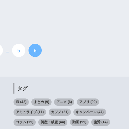
…
5
6
タグ
IR
(42)
まとめ
(9)
アニメ
(6)
アプリ
(90)
アミュライブ
(11)
カジノ
(21)
キャンペーン
(47)
コラム
(15)
倒産・破産
(44)
動画
(55)
協賛
(14)