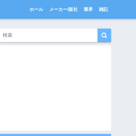
ホール
メーカー/販社
業界
雑記