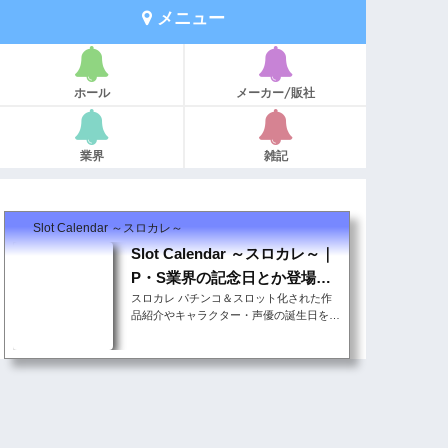
メニュー
ホール
メーカー/販社
業界
雑記
Slot Calendar ～スロカレ～
Slot Calendar ～スロカレ～｜
P・S業界の記念日とか登場キ
スロカレ パチンコ＆スロット化された作
ャラの誕生日とか
品紹介やキャラクター・声優の誕生日をま
とめています。自分の勝負機種を決める理
由付けにでも見てほしいと思います。その
他パチンコ＆スロットに関連した記念日・
イベント情報も随時更新していま ...