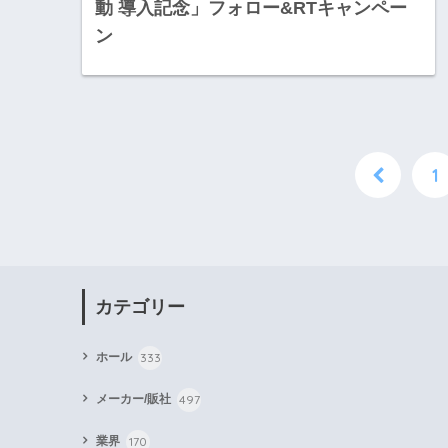
動 導入記念」フォロー&RTキャンペー
ン
1
カテゴリー
333
ホール
497
メーカー/販社
170
業界