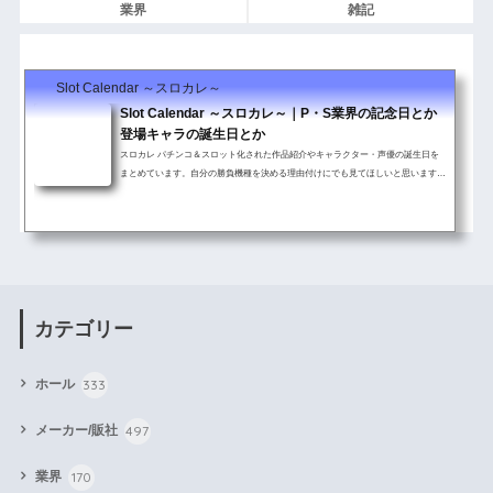
業界
雑記
Slot Calendar ～スロカレ～
Slot Calendar ～スロカレ～｜P・S業界の記念日とか
登場キャラの誕生日とか
スロカレ パチンコ＆スロット化された作品紹介やキャラクター・声優の誕生日を
まとめています。自分の勝負機種を決める理由付けにでも見てほしいと思います。
その他パチンコ＆スロットに関連した記念日・イベント情報も随時更新していま ...
カテゴリー
333
ホール
497
メーカー/販社
170
業界