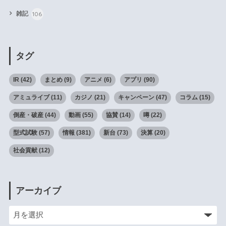
106
雑記
タグ
IR
(42)
まとめ
(9)
アニメ
(6)
アプリ
(90)
アミュライブ
(11)
カジノ
(21)
キャンペーン
(47)
コラム
(15)
倒産・破産
(44)
動画
(55)
協賛
(14)
噂
(22)
型式試験
(57)
情報
(381)
新台
(73)
決算
(20)
社会貢献
(12)
アーカイブ