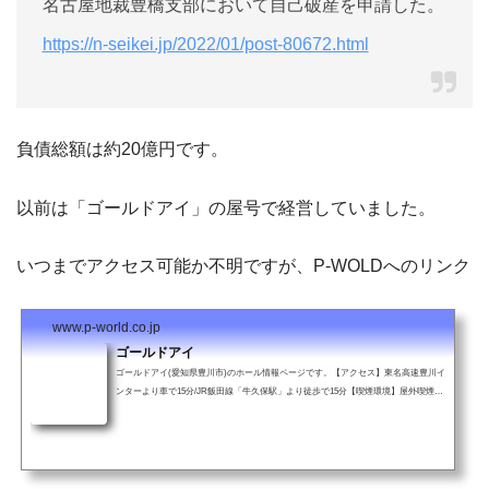
名古屋地裁豊橋支部において自己破産を申請した。
https://n-seikei.jp/2022/01/post-80672.html
負債総額は約20億円です。
以前は「ゴールドアイ」の屋号で経営していました。
いつまでアクセス可能か不明ですが、P-WOLDへのリンク
www.p-world.co.jp
ゴールドアイ
ゴールドアイ(愛知県豊川市)のホール情報ページです。【アクセス】東名高速豊川イ
ンターより車で15分/JR飯田線「牛久保駅」より徒歩で15分【喫煙環境】屋外喫煙ス
ペース【設置台数】パチンコ390台/スロット196台【遊戯料金】パチンコ/スロット。
P-WORLDではホールからの最新情報や新台入替情報、タイムリーな告知も掲載して
います。